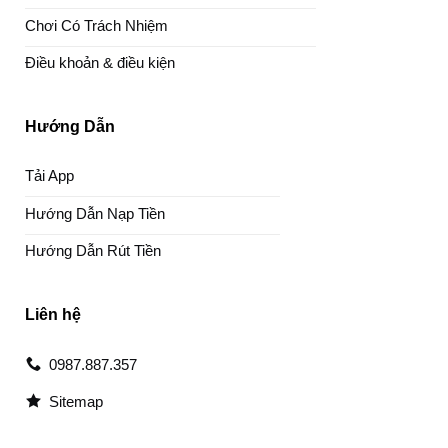
Chơi Có Trách Nhiệm
Điều khoản & điều kiện
Hướng Dẫn
Tải App
Hướng Dẫn Nạp Tiền
Hướng Dẫn Rút Tiền
Liên hệ
0987.887.357
Sitemap