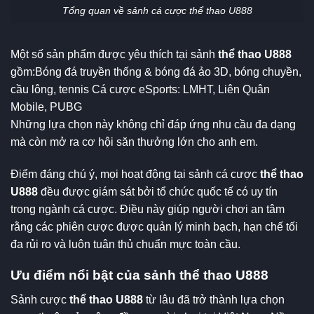
Tổng quan về sảnh cá cược thể thao U888
Một số sản phẩm được yêu thích tại sảnh
thể thao U888
gồm:Bóng đá truyền thống & bóng đá ảo 3D, bóng chuyền,
cầu lông, tennis Cá cược eSports: LMHT, Liên Quân
Mobile, PUBG
Những lựa chọn này không chỉ đáp ứng nhu cầu đa dạng
mà còn mở ra cơ hội săn thưởng lớn cho anh em.
Điểm đáng chú ý, mọi hoạt động tại sảnh cá cược
thể thao
U888
đều được giám sát bởi tổ chức quốc tế có uy tín
trong ngành cá cược. Điều này giúp người chơi an tâm
rằng các phiên cược được quản lý minh bạch, hạn chế tối
đa rủi ro và luôn tuân thủ chuẩn mực toàn cầu.
Ưu điểm nổi bật của sảnh thể thao U888
Sảnh cược
thể thao U888
từ lâu đã trở thành lựa chọn