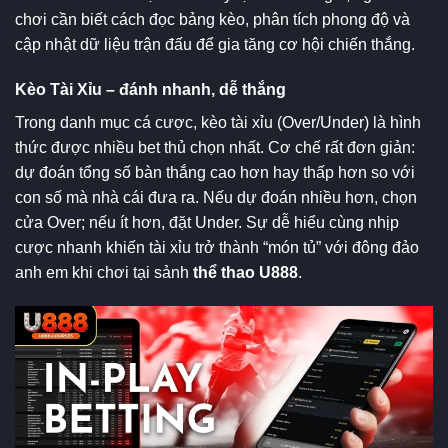
chơi cần biết cách đọc bảng kèo, phân tích phong độ và
cập nhật dữ liệu trận đấu để gia tăng cơ hội chiến thắng.
Kèo Tài Xỉu – đánh nhanh, dễ thắng
Trong danh mục cá cược, kèo tài xỉu (Over/Under) là hình
thức được nhiều bet thủ chọn nhất. Cơ chế rất đơn giản:
dự đoán tổng số bàn thắng cao hơn hay thấp hơn so với
con số mà nhà cái đưa ra. Nếu dự đoán nhiều hơn, chọn
cửa Over; nếu ít hơn, đặt Under. Sự dễ hiểu cùng nhịp
cược nhanh khiến tài xỉu trở thành “món tủ” với đông đảo
anh em khi chơi tại sảnh
thể thao U888
.