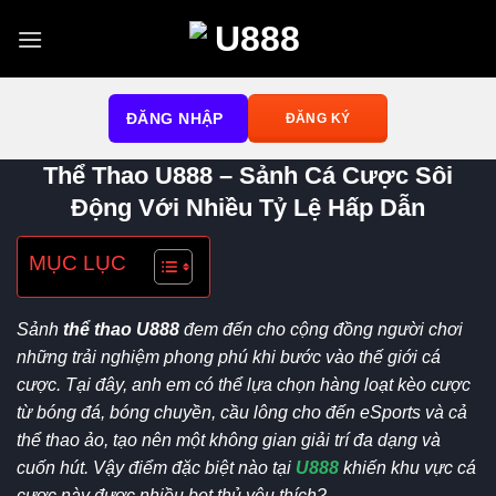
Bỏ
qua
nội
dung
ĐĂNG NHẬP
ĐĂNG KÝ
Thể Thao U888 – Sảnh Cá Cược Sôi
Động Với Nhiều Tỷ Lệ Hấp Dẫn
MỤC LỤC
Sảnh
thể thao U888
đem đến cho cộng đồng người chơi
những trải nghiệm phong phú khi bước vào thế giới cá
cược. Tại đây, anh em có thể lựa chọn hàng loạt kèo cược
từ bóng đá, bóng chuyền, cầu lông cho đến eSports và cả
thể thao ảo, tạo nên một không gian giải trí đa dạng và
cuốn hút. Vậy điểm đặc biệt nào tại
U888
khiến khu vực cá
cược này được nhiều bet thủ yêu thích?