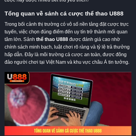
Tổng quan về sảnh cá cược thể thao U888
Trong bối cảnh thị trường có vô số nền tảng đặt cược trực
tuyến, việc chọn đúng điểm đến uy tín trở thành mối quan
tâm lớn. Sảnh
thể thao U888
được đánh giá cao nhờ
chính sách minh bạch, luật chơi rõ ràng và tỷ lệ trả thưởng
hấp dẫn. Đây là môi trường cá cược an toàn, được đông
đảo người chơi tại Việt Nam và khu vực châu Á tin tưởng.