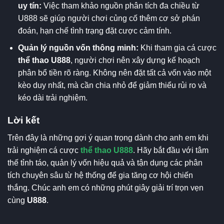
uy tín:
Việc tham khảo nguồn phân tích đa chiều từ
U888 sẽ giúp người chơi củng cố thêm cơ sở phán
đoán, hạn chế tình trạng đặt cược cảm tính.
Quản lý nguồn vốn thông minh:
Khi tham gia cá cược
thể thao U888
, người chơi nên xây dựng kế hoạch
phân bổ tiền rõ ràng. Không nên đặt tất cả vốn vào một
kèo duy nhất, mà cần chia nhỏ để giảm thiểu rủi ro và
kéo dài trải nghiệm.
Lời kết
Trên đây là những gợi ý quan trọng dành cho anh em khi
trải nghiệm cá cược
thể thao U888
. Hãy bắt đầu với tâm
thế tỉnh táo, quản lý vốn hiệu quả và tận dụng các phân
tích chuyên sâu từ hệ thống để gia tăng cơ hội chiến
thắng. Chúc anh em có những phút giây giải trí trọn vẹn
cùng
U888
.