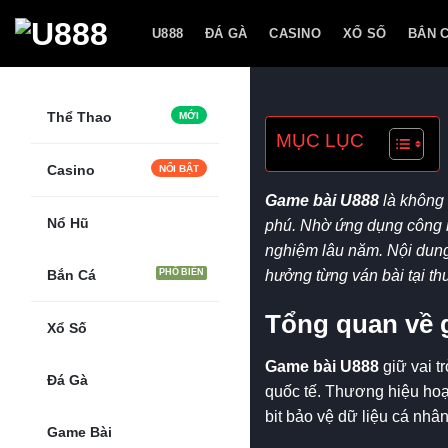
Bỏ
U888
ĐÁ GÀ
CASINO
XỔ SỐ
BẮN 
qua
nội
dung
Thể Thao
MỤC LỤC
Casino
Game bài U888
là không 
Nổ Hũ
phú. Nhờ ứng dụng công n
nghiệm lâu năm. Nội dung 
hưởng từng ván bài tại th
Bắn Cá
Tổng quan về 
Xổ Số
Game bài U888
giữ vai t
Đá Gà
quốc tế. Thương hiệu ho
bit bảo vệ dữ liệu cá nhân
Game Bài