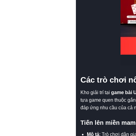
Các trò chơi n
Kho giải trí tại
game bài 
tựa game quen thuộc gắn l
đáp ứng nhu cầu của cả n
Tiến lên miền mam
Mô tả
: Trò chơi dân gi