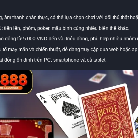
, âm thanh chân thực, có thể lựa chọn chơi với đối thủ thật hoặ
: tiến lên, phỏm, poker, mậu binh cùng nhiều biến thể khác.
ao động từ 5.000 VND đến vài triệu đồng, phù hợp nhiều nhóm 
 tố may mắn và chiến thuật, dễ dàng truy cập qua web hoặc ap
ạt động ổn định trên PC, smartphone và cả tablet.