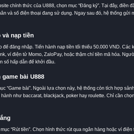
bsite chính thức của U888, chọn mục “Đăng ký”. Tại đây, điền đầ
ân và số điện thoại đang sử dụng. Ngay sau đó, hệ thống gửi
 và nạp tiền
o để đăng nhập. Tiến hành nạp tiền tối thiểu 50.000 VND. Các
, ví điện tử Momo, ZaloPay, hoặc thậm chí tiền mã hóa. Ngư
n số hấp dẫn để khởi đầu.
 game bài U888
mục “Game bài”. Ngoài lựa chọn này, hệ thống còn tích hợp sản
 hành như baccarat, blackjack, poker hay roulette. Chỉ cần ch
hắng
p mục “Rút tiền”. Chọn hình thức rút qua ngân hàng hoặc ví điệ