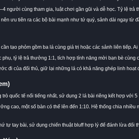
–4 người cùng tham gia, luật chơi gần gũi và dễ học. Tỷ lệ trả t
 nên ưu tiên ra các bộ bài mạnh như tứ quý, sảnh dài ngay từ đ
cần tạo phỏm gồm ba lá cùng giá trị hoặc các sảnh liên tiếp. Ai
 phụ, tỷ lệ trả thưởng 1:1, tích hợp tính năng mời bạn bè cùng 
ước đi của đối thủ, giữ lại những lá có khả năng ghép linh hoạt
’em)
 trò quốc tế nổi tiếng nhất, sử dụng 2 lá bài riêng kết hợp với 5
thưởng cao, một số bàn có thể lên đến 1:10. Hệ thống chia nhiề
hứ tự tay bài, sử dụng chiến thuật bluff hợp lý để đánh lừa đối t