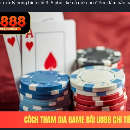
n xử lý trung bình chỉ 3–5 phút, kể cả giờ cao điểm, đảm bảo tr