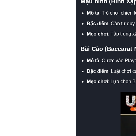
Mậu binh (Binh Xậ
Mô tả
: Trò chơi chiến 
Đặc điểm
: Cần tư duy 
Mẹo chơi
: Tập trung x
Bài Cào (Baccarat 
Mô tả
: Cược vào Playe
Đặc điểm
: Luật chơi 
Mẹo chơi
: Lựa chọn B