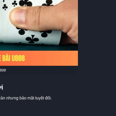
U888
i
iản nhưng bảo mật tuyệt đối.