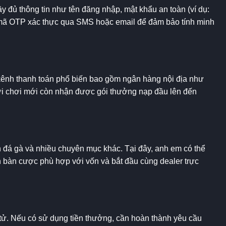
y đủ thông tin như tên đăng nhập, mật khẩu an toàn (ví dụ:
 mã OTP xác thực qua SMS hoặc email để đảm bảo tính minh
 kênh thanh toán phổ biến bao gồm ngân hàng nội địa như
ời chơi mới còn nhận được gói thưởng nạp đầu lên đến
h đá gà và nhiều chuyên mục khác. Tại đây, anh em có thể
ọn bàn cược phù hợp với vốn và bắt đầu cùng dealer trực
n tử. Nếu có sử dụng tiền thưởng, cần hoàn thành yêu cầu