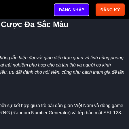
ĐĂNG NHẬP
ĐĂNG KÝ
á Cược Đa Sắc Màu
 thống lẫn hiện đại với giao diện trực quan và tính năng phong
i trải nghiệm phù hợp cho cả tân thủ và người có kinh
biểu, ưu đãi dành cho hội viên, cũng như cách tham gia để tận
bởi sự kết hợp giữa trò bài dân gian Việt Nam và dòng game
hế RNG (Random Number Generator) và lớp bảo mật SSL 128-