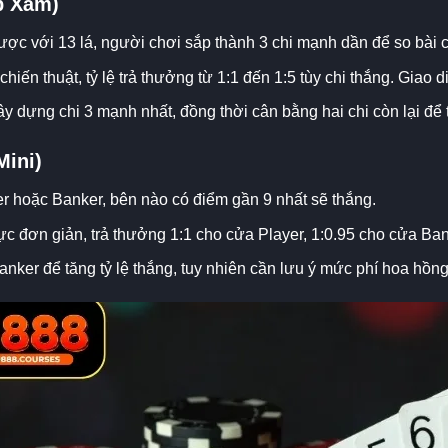
p Xám)
lược với 13 lá, người chơi sắp thành 3 chi mạnh dần để so bài c
chiến thuật, tỷ lệ trả thưởng từ 1:1 đến 1:5 tùy chi thắng. Gia
ây dựng chi 3 mạnh nhất, đồng thời cân bằng hai chi còn lại để t
Mini)
r hoặc Banker, bên nào có điểm gần 9 nhất sẽ thắng.
cực đơn giản, trả thưởng 1:1 cho cửa Player, 1:0.95 cho cửa Ba
anker để tăng tỷ lệ thắng, tuy nhiên cần lưu ý mức phí hoa hồn