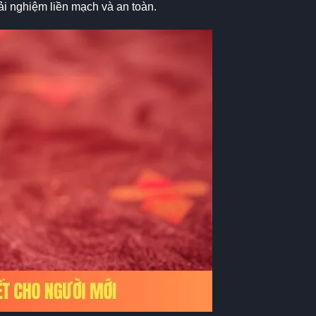
ải nghiệm liền mạch và an toàn.